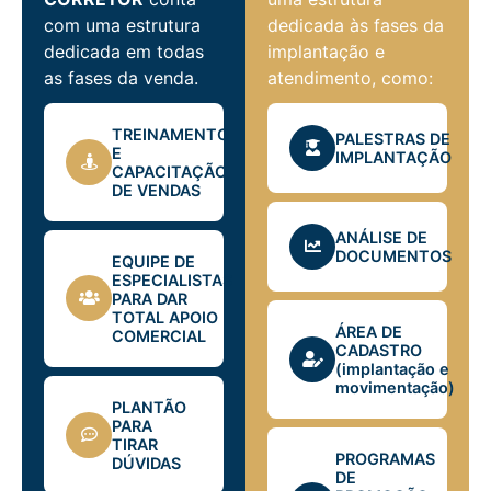
com uma estrutura
dedicada às fases da
dedicada em todas
implantação e
as fases da venda.
atendimento, como:
TREINAMENTO
PALESTRAS DE
E
IMPLANTAÇÃO
CAPACITAÇÃO
DE VENDAS
ANÁLISE DE
DOCUMENTOS
EQUIPE DE
ESPECIALISTAS
PARA DAR
TOTAL APOIO
ÁREA DE
COMERCIAL
CADASTRO
(implantação e
movimentação)
PLANTÃO
PARA
TIRAR
PROGRAMAS
DÚVIDAS
DE