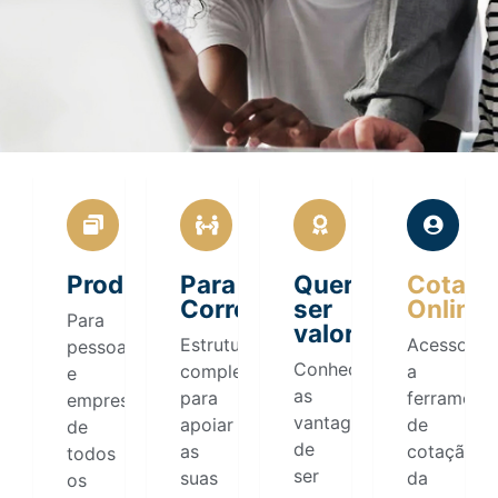
Produtos
Para
Quero
Cotaçã
Corretores
ser
Online
Para
valorize
Estrutura
Acesso
pessoas
Conheça
completa
a
e
as
para
ferrament
empresas
vantagens
apoiar
de
de
de
as
cotação
todos
ser
suas
da
os