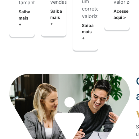
um
vendas
valorize
tamanhos
corretor
Saiba
Acesse
Saiba
valorize
mais
aqui >
mais
+
+
Saiba
mais
+