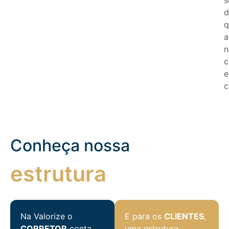
d
q
a
n
c
e
c
Conheça nossa
estrutura
Na Valorize o
E para os
CLIENTES
,
CORRETOR
conta
uma estrutura